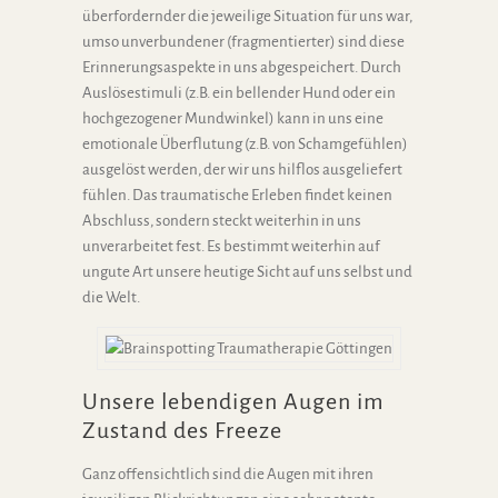
überfordernder die jeweilige Situation für uns war,
umso unverbundener (fragmentierter) sind diese
Erinnerungsaspekte in uns abgespeichert. Durch
Auslösestimuli (z.B. ein bellender Hund oder ein
hochgezogener Mundwinkel) kann in uns eine
emotionale Überflutung (z.B. von Schamgefühlen)
ausgelöst werden, der wir uns hilflos ausgeliefert
fühlen. Das traumatische Erleben findet keinen
Abschluss, sondern steckt weiterhin in uns
unverarbeitet fest. Es bestimmt weiterhin auf
ungute Art unsere heutige Sicht auf uns selbst und
die Welt.
Unsere lebendigen Augen im
Zustand des Freeze
Ganz offensichtlich sind die Augen mit ihren