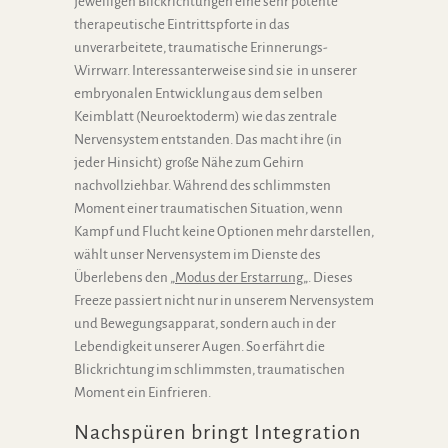
jeweiligen Blickrichtungen eine sehr potente
therapeutische Eintrittspforte in das
unverarbeitete, traumatische Erinnerungs-
Wirrwarr. Interessanterweise sind sie in unserer
embryonalen Entwicklung aus dem selben
Keimblatt (Neuroektoderm) wie das zentrale
Nervensystem entstanden. Das macht ihre (in
jeder Hinsicht) große Nähe zum Gehirn
nachvollziehbar. Während des schlimmsten
Moment einer traumatischen Situation, wenn
Kampf und Flucht keine Optionen mehr darstellen,
wählt unser Nervensystem im Dienste des
Überlebens den „
Modus der Erstarrung
„. Dieses
Freeze passiert nicht nur in unserem Nervensystem
und Bewegungsapparat, sondern auch in der
Lebendigkeit unserer Augen. So erfährt die
Blickrichtung im schlimmsten, traumatischen
Moment ein Einfrieren.
Nachspüren bringt Integration