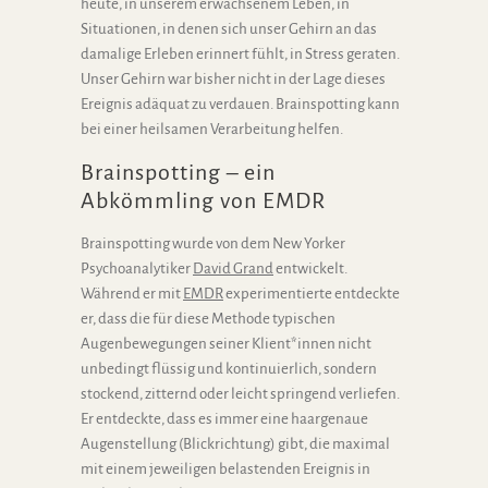
heute, in unserem erwachsenem Leben, in
Situationen, in denen sich unser Gehirn an das
damalige Erleben erinnert fühlt, in Stress geraten.
Unser Gehirn war bisher nicht in der Lage dieses
Ereignis adäquat zu verdauen. Brainspotting kann
bei einer heilsamen Verarbeitung helfen.
Brainspotting – ein
Abkömmling von EMDR
Brainspotting wurde von dem New Yorker
Psychoanalytiker
David Grand
entwickelt.
Während er mit
EMDR
experimentierte entdeckte
er, dass die für diese Methode typischen
Augenbewegungen seiner Klient*innen nicht
unbedingt flüssig und kontinuierlich, sondern
stockend, zitternd oder leicht springend verliefen.
Er entdeckte, dass es immer eine haargenaue
Augenstellung (Blickrichtung) gibt, die maximal
mit einem jeweiligen belastenden Ereignis in