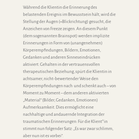
Während die Klientin die Erinnerung des
belastenden Ereignis im Bewusstsein hält, wird die
Stellung der Augen (=Blickrichtung) gesucht, die
Anzeichen von Freeze zeigen. An diesem Punkt
(dem sogenannten Brainspot) werden implizite
Erinnerungen in Form von (unangenehmen)
Körperempfindungen, Bildern, Emotionen,
Gedanken und anderen Sinneseindrücken
aktiviert. Gehalten in der vertrauensvollen
therapeutischen Beziehung, spürt die Klientin in
achtsamer, nicht-bewertender Weise den
Körperempfindungen nach und schenkt auch – von
Moment zu Moment – dem anderen aktivierten
„Material“ (Bilder, Gedanken, Emotionen)
Aufmerksamkeit. Dies ermöglicht eine
nachhaltige und andauernde Integration der
traumatischen Erinnerungen: Für die Klient*in
stimmt nun folgender Satz: „Es war zwar schlimm,
aber nun ist es vorbei“.