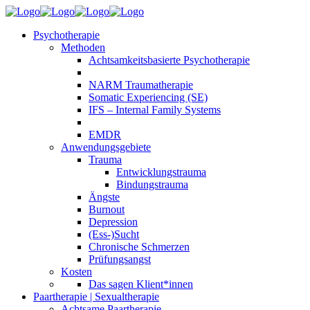
Psychotherapie
Methoden
Achtsamkeitsbasierte Psychotherapie
NARM Traumatherapie
Somatic Experiencing (SE)
IFS – Internal Family Systems
EMDR
Anwendungsgebiete
Trauma
Entwicklungstrauma
Bindungstrauma
Ängste
Burnout
Depression
(Ess-)Sucht
Chronische Schmerzen
Prüfungsangst
Kosten
Das sagen Klient*innen
Paartherapie | Sexualtherapie
Achtsame Paartherapie