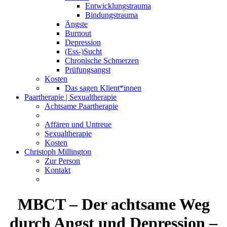
Entwicklungstrauma
Bindungstrauma
Ängste
Burnout
Depression
(Ess-)Sucht
Chronische Schmerzen
Prüfungsangst
Kosten
Das sagen Klient*innen
Paartherapie | Sexualtherapie
Achtsame Paartherapie
Affären und Untreue
Sexualtherapie
Kosten
Christoph Millington
Zur Person
Kontakt
MBCT – Der achtsame Weg
durch Angst und Depression –