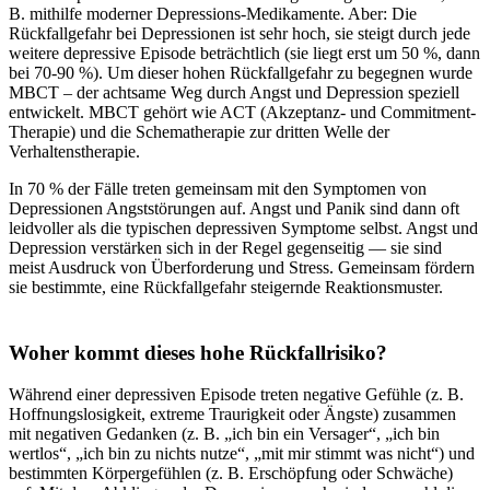
B. mithilfe moderner Depressions-Medikamente. Aber: Die
Rückfallgefahr bei Depressionen ist sehr hoch, sie steigt durch jede
weitere depressive Episode beträchtlich (sie liegt erst um 50 %, dann
bei 70-90 %). Um dieser hohen Rückfallgefahr zu begegnen wurde
MBCT – der achtsame Weg durch Angst und Depression speziell
entwickelt. MBCT gehört wie ACT (Akzeptanz- und Commitment-
Therapie) und die Schematherapie zur dritten Welle der
Verhaltenstherapie.
In 70 % der Fälle treten gemeinsam mit den Symptomen von
Depressionen Angststörungen auf. Angst und Panik sind dann oft
leidvoller als die typischen depressiven Symptome selbst. Angst und
Depression verstärken sich in der Regel gegenseitig — sie sind
meist Ausdruck von Überforderung und Stress. Gemeinsam fördern
sie bestimmte, eine Rückfallgefahr steigernde Reaktionsmuster.
Woher kommt dieses hohe Rückfallrisiko?
Während einer depressiven Episode treten negative Gefühle (z. B.
Hoffnungslosigkeit, extreme Traurigkeit oder Ängste) zusammen
mit negativen Gedanken (z. B. „ich bin ein Versager“, „ich bin
wertlos“, „ich bin zu nichts nutze“, „mit mir stimmt was nicht“) und
bestimmten Körpergefühlen (z. B. Erschöpfung oder Schwäche)