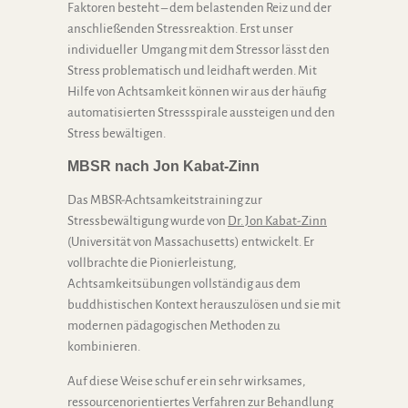
Faktoren besteht – dem belastenden Reiz und der
anschließenden Stressreaktion. Erst unser
individueller Umgang mit dem Stressor lässt den
Stress problematisch und leidhaft werden. Mit
Hilfe von Achtsamkeit können wir aus der häufig
automatisierten Stressspirale aussteigen und den
Stress bewältigen.
MBSR nach Jon Kabat-Zinn
Das MBSR-Achtsamkeitstraining zur
Stressbewältigung wurde von
Dr. Jon Kabat-Zinn
(Universität von Massachusetts) entwickelt. Er
vollbrachte die Pionierleistung,
Achtsamkeitsübungen vollständig aus dem
buddhistischen Kontext herauszulösen und sie mit
modernen pädagogischen Methoden zu
kombinieren.
Auf diese Weise schuf er ein sehr wirksames,
ressourcenorientiertes Verfahren zur Behandlung