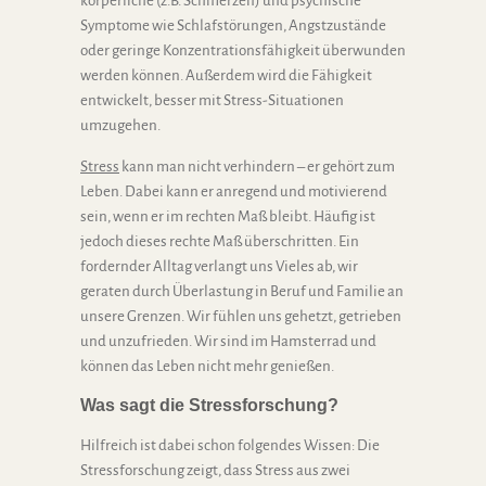
körperliche (z.B. Schmerzen) und psychische
Symptome wie Schlafstörungen, Angstzustände
oder geringe Konzentrationsfähigkeit überwunden
werden können. Außerdem wird die Fähigkeit
entwickelt, besser mit Stress-Situationen
umzugehen.
Stress
kann man nicht verhindern – er gehört zum
Leben. Dabei kann er anregend und motivierend
sein, wenn er im rechten Maß bleibt. Häufig ist
jedoch dieses rechte Maß überschritten. Ein
fordernder Alltag verlangt uns Vieles ab, wir
geraten durch Überlastung in Beruf und Familie an
unsere Grenzen. Wir fühlen uns gehetzt, getrieben
und unzufrieden. Wir sind im Hamsterrad und
können das Leben nicht mehr genießen.
Was sagt die Stressforschung?
Hilfreich ist dabei schon folgendes Wissen: Die
Stressforschung zeigt, dass Stress aus zwei