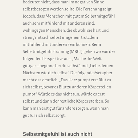
bedeutet nicht, dass man im negativen Sinne
selbstbezogen werden sollte. Die Forschung zeigt
jedoch, dass Menschen mit gutem Selbstmitgefühl
auch sehr mitfühlend mit anderen sind,
wohingegen Menschen, die obwohl sie hart und
streng mit sich selbst umgehen, trotzdem
mitfühlend mit anderen sein können. Beim
Selbstmitgefühl-Training (MBCL) gehen wir von der
folgenden Perspektive aus: „Mache die Welt
gütiger – beginne bei dir selbst“ und „Liebe deinen
Nächsten wie dich selbst“. Die folgende Metapher
macht das deutlich: „Das Herz pumpt erst Blut zu
sich selbst, bevor es Blut zu anderen Körperteilen
pumpt.“ Würde es das nicht tun, würde es erst
selbst und dann der restliche Körper sterben. So
kann man erst gut für andere sorgen, wenn man
gut für sich selbst sorgt.
Selbstmitgefühl ist auch nicht