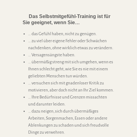
Das Selbstmitgefühl-Training ist für
Sie geeignet, wenn Sie…
… das Gefühl haben, nicht zu genügen.
… zu viel über eigene Fehler oder Schwächen
nachdenken, ohne wirklich etwas zu verändern.
… Versagensängste haben.
… übermäßig streng mit sich umgehen, wenn es
Ihnen schlecht geht, wie Sie es nie mit einem
geliebten Menschen tun würden.
… versuchen sich mit gnadenloser Kritik zu
motivieren, aber doch nicht an Ihr Ziel kommen.
… Ihre Bedürfnisse und Grenzen missachten
und darunter leiden.
… dazu neigen, sich durch übermäßiges
Arbeiten, Sorgenmachen, Essen oder andere
Ablenkungen zu schaden und sich freudvolle
Dinge zu verwehren.