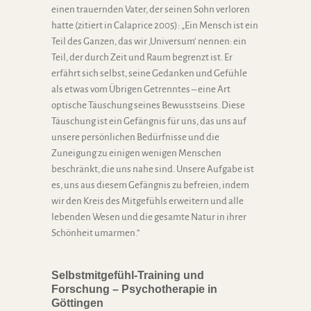
einen trauernden Vater, der seinen Sohn verloren
hatte (zitiert in Calaprice 2005): „Ein Mensch ist ein
Teil des Ganzen, das wir ‚Universum‘ nennen: ein
Teil, der durch Zeit und Raum begrenzt ist. Er
erfährt sich selbst, seine Gedanken und Gefühle
als etwas vom Übrigen Getrenntes – eine Art
optische Täuschung seines Bewusstseins. Diese
Täuschung ist ein Gefängnis für uns, das uns auf
unsere persönlichen Bedürfnisse und die
Zuneigung zu einigen wenigen Menschen
beschränkt, die uns nahe sind. Unsere Aufgabe ist
es, uns aus diesem Gefängnis zu befreien, indem
wir den Kreis des Mitgefühls erweitern und alle
lebenden Wesen und die gesamte Natur in ihrer
Schönheit umarmen.“
Selbstmitgefühl-Training und
Forschung – Psychotherapie in
Göttingen