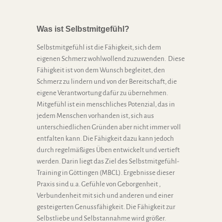
Was ist Selbstmitgefühl?
Selbstmitgefühl ist die Fähigkeit, sich dem
eigenen Schmerz wohlwollend zuzuwenden. Diese
Fähigkeit ist von dem Wunsch begleitet, den
Schmerz zu lindern und von der Bereitschaft, die
eigene Verantwortung dafür zu übernehmen.
Mitgefühl ist ein menschliches Potenzial, das in
jedem Menschen vorhanden ist, sich aus
unterschiedlichen Gründen aber nicht immer voll
entfalten kann. Die Fähigkeit dazu kann jedoch
durch regelmäßiges Üben entwickelt und vertieft
werden. Darin liegt das Ziel des Selbstmitgefühl-
Training in Göttingen (MBCL). Ergebnisse dieser
Praxis sind u.a. Gefühle von Geborgenheit ,
Verbundenheit mit sich und anderen und einer
gesteigerten Genussfähigkeit. Die Fähigkeit zur
Selbstliebe und Selbstannahme wird größer.