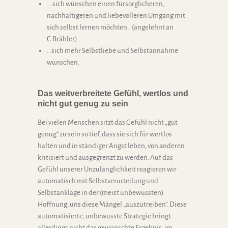
… sich wünschen einen fürsorglicheren,
nachhaltigeren und liebevolleren Umgang mit
sich selbst lernen möchten. (angelehnt an
C.Brähler
)
…sich mehr Selbstliebe und Selbstannahme
wünschen.
Das weitverbreitete Gefühl, wertlos und
nicht gut genug zu sein
Bei vielen Menschen sitzt das Gefühl nicht „gut
genug“ zu sein so tief, dass sie sich für wertlos
halten und in ständiger Angst leben, von anderen
kritisiert und ausgegrenzt zu werden. Auf das
Gefühl unserer Unzulänglichkeit reagieren wir
automatisch mit Selbstverurteilung und
Selbstanklage in der (meist unbewussten)
Hoffnung, uns diese Mängel „auszutreiben“. Diese
automatisierte, unbewusste Strategie bringt
allerdings nicht das gewünschte Ergebnis, im