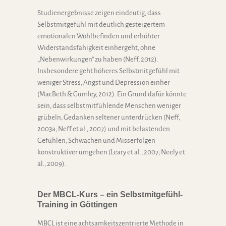
Studienergebnisse zeigen eindeutig, dass
Selbstmitgefühl mit deutlich gesteigertem
emotionalen Wohlbefinden und erhöhter
Widerstandsfähigkeit einhergeht, ohne
„Nebenwirkungen“ zu haben (Neff, 2012).
Insbesondere geht höheres Selbstmitgefühl mit
weniger Stress, Angst und Depression einher
(MacBeth & Gumley, 2012). Ein Grund dafür könnte
sein, dass selbstmitfühlende Menschen weniger
grübeln, Gedanken seltener unterdrücken (Neff,
2003a; Neff et al., 2007) und mit belastenden
Gefühlen, Schwächen und Misserfolgen
konstruktiver umgehen (Leary et al., 2007; Neely et
al., 2009).
Der MBCL-Kurs – ein Selbstmitgefühl-
Training in Göttingen
MBCL ist eine achtsamkeitszentrierte Methode in