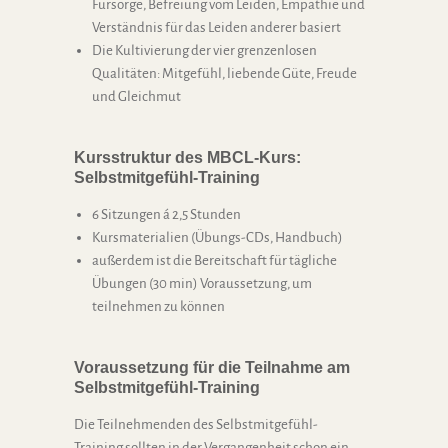
Fürsorge, Befreiung vom Leiden, Empathie und
Verständnis für das Leiden anderer basiert
Die Kultivierung der vier grenzenlosen
Qualitäten: Mitgefühl, liebende Güte, Freude
und Gleichmut
Kursstruktur des MBCL-Kurs:
Selbstmitgefühl-Training
6 Sitzungen á 2,5 Stunden
Kursmaterialien (Übungs-CDs, Handbuch)
außerdem ist die Bereitschaft für tägliche
Übungen (30 min) Voraussetzung, um
teilnehmen zu können
Voraussetzung für die Teilnahme am
Selbstmitgefühl-Training
Die Teilnehmenden des Selbstmitgefühl-
Training sollten in der Vergangenheit schon ein