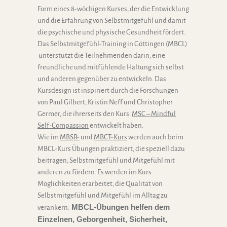
Form eines 8-wöchigen Kurses, der die Entwicklung
und die Erfahrung von Selbstmitgefühl und damit
die psychische und physische Gesundheit fördert.
Das Selbstmitgefühl-Training in Göttingen (MBCL)
unterstützt die Teilnehmenden darin, eine
freundliche und mitfühlende Haltung sich selbst
und anderen gegenüber zu entwickeln. Das
Kursdesign ist inspiriert durch die Forschungen
von Paul Gilbert, Kristin Neff und Christopher
Germer, die ihrerseits den Kurs:
MSC – Mindful
Self-Compassion
entwickelt haben.
Wie im
MBSR-
und
MBCT-Kurs
werden auch beim
MBCL-Kurs Übungen praktiziert, die speziell dazu
beitragen, Selbstmitgefühl und Mitgefühl mit
anderen zu fördern. Es werden im Kurs
Möglichkeiten erarbeitet, die Qualität von
Selbstmitgefühl und Mitgefühl im Alltag zu
MBCL-Übungen helfen dem
verankern.
Einzelnen, Geborgenheit, Sicherheit,